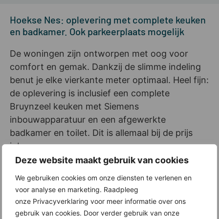
Hoekse Nes: oplevering met complete keuken
en badkamer. Ook parkeerplaats mogelijk
De woningen zijn ontworpen met oog voor
comfort en gemak. Dankzij de slimme indeling
benut je elke vierkante meter optimaal. Heel fijn:
de oplevering is inclusief een complete
Bruynzeel keuken met Siemens
inbouwapparatuur en een afgewerkte
badkamer en toilet. Dit is allemaal bij de prijs
inbegrepen.
Deze website maakt gebruik van cookies
Eigen parkeerplaats
We gebruiken cookies om onze diensten te verlenen en
Als je daar behoefte aan hebt, kun je bij je
voor analyse en marketing. Raadpleeg
appartement een eigen parkeerplaats kopen.
onze Privacyverklaring voor meer informatie over ons
gebruik van cookies. Door verder gebruik van onze
Per gebouw zijn 17 parkeerplaatsen