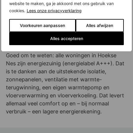
website te maken, ga je akkoord met ons gebruik van
beschikbaar. Die zijn niet inbegrepen in de
cookies.
Lees onze privacyverklaring
koopsom. Je betaalt per parkeerplaats 35.000
euro (v.o.n.).
Voorkeuren aanpassen
Alles afwijzen
Energielabel A+++: lagere energierekening,
Alles accepteren
veel comfort
Goed om te weten: alle woningen in Hoekse
Nes zijn energiezuinig (energielabel A+++). Dat
is te danken aan de uitstekende isolatie,
zonnepanelen, ventilatie met warmte-
terugwinning, een eigen warmtepomp en
vloerverwarming en vloerverkoeling. Dat levert
allemaal veel comfort op en – bij normaal
verbruik – een lagere energierekening.