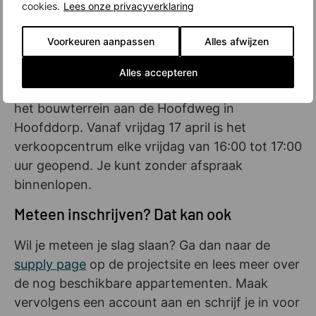
cookies.
Lees onze privacyverklaring
appartementen en kun je in gesprek met het
verkoopteam. Ook kun je een blik werpen op de
Voorkeuren aanpassen
Alles afwijzen
bouwplaats, al kun je die niet betreden. Meld je
wel even aan. Dat kan via
this page
op de
Alles accepteren
projectsite. Het verkoopcentrum is te vinden op
het bouwterrein aan de Hoofdweg in
Hoofddorp. Vanaf vrijdag 17 april is het
verkoopcentrum elke vrijdag van 16:00 tot 17:00
uur geopend. Je kunt zonder afspraak
binnenlopen.
Meteen inschrijven? Dat kan ook
Wil je meteen je slag slaan? Ga dan naar de
supply page
op de projectsite en lees meer over
de nog beschikbare appartementen. Maak
vervolgens een account aan en schrijf je in voor