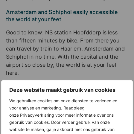
Amsterdam and Schiphol easily accessible:
the world at your feet
Good to know: NS station Hoofddorp is less
than fifteen minutes by bike. From there you
can travel by train to Haarlem, Amsterdam and
Schiphol in no time. With the capital and the
airport so close by, the world is at your feet
here.
Interesse? Kom naar de opening van het
Deze website maakt gebruik van cookies
verkoopcentrum op 9 april!
We gebruiken cookies om onze diensten te verlenen en
Zie jij jezelf wel wonen in HONK? Kom dan
voor analyse en marketing. Raadpleeg
donderdag 9 april naar de opening van het
onze Privacyverklaring voor meer informatie over ons
gebruik van cookies. Door verder gebruik van onze
verkoopcentrum. Tussen 16:30 en 18:00 uur
website te maken, ga je akkoord met ons gebruik van
krijg je informatie over de nog beschikbare