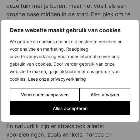
deze tuin met je buren, maar het voelt als een
groene oase midden in de stad. Een plek om te
wonen én te ademen.
Deze website maakt gebruik van cookies
Hyde Park, Hoofddorp: urban district of
We gebruiken cookies om onze diensten te verlenen en
international allure in the Amsterdam region
voor analyse en marketing. Raadpleeg
onze Privacyverklaring voor meer informatie over ons
Hyde Park wordt een stadswijk van
gebruik van cookies. Door verder gebruik van onze
internationale allure in de Metropoolregio
website te maken, ga je akkoord met ons gebruik van
Amsterdam. De wijk krijgt zo’n 3.800 premium
cookies.
Lees onze privacyverklaring
appartementen en studio’s, en een fraai
stadspark. Brede boulevards, een fraai
Voorkeuren aanpassen
Alles afwijzen
stadspark, schitterende binnentuinen, de
Alles accepteren
nabijheid van NS-station Hoofddorp, en
zonovergoten dakterrassen kenmerken de wijk.
En natuurlijk zijn er straks ook allerlei
voorzieningen, zoals winkels, horeca en