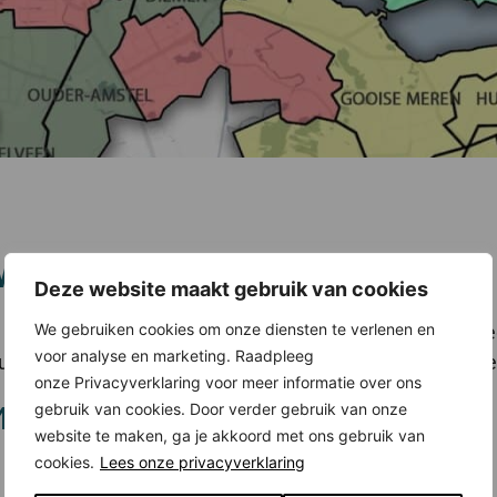
Woont
Deze website maakt gebruik van cookies
We gebruiken cookies om onze diensten te verlenen en
n met de
Metropoolregio Amsterdam
(MRA). Simpel gezeg
voor analyse en marketing. Raadpleeg
tot Bussum, van Oosthuizen (boven Purmerend) tot Nieuw-V
onze Privacyverklaring voor meer informatie over ons
RA): zeven deelgebieden
gebruik van cookies. Door verder gebruik van onze
website te maken, ga je akkoord met ons gebruik van
cookies.
Lees onze privacyverklaring
 onderverdeeld in zeven deelgebieden: