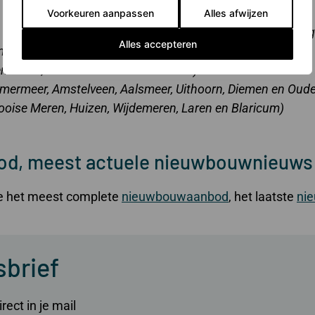
Voorkeuren aanpassen
Alles afwijzen
 Purmerend, Eden-Volendam, Waterland, Wormerland, Uit
Alles accepteren
mskerk)
mstede, Bloemendaal en Zandvoort)
ermeer, Amstelveen, Aalsmeer, Uithoorn, Diemen en Oude
oise Meren, Huizen, Wijdemeren, Laren en Blaricum)
d, meest actuele nieuwbouwnieuws
ite het meest complete
nieuwbouwaanbod
, het laatste
ni
sbrief
ect in je mail