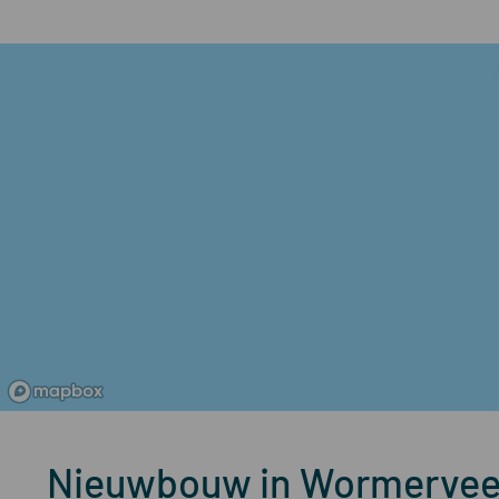
Nieuwbouw in Wormervee