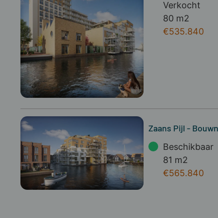
Verkocht
80 m2
€535.840
Zaans Pijl - Bouw
Beschikbaar
81 m2
€565.840