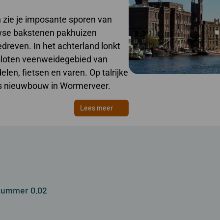
 zie je imposante sporen van
uwse bakstenen pakhuizen
even. In het achterland lonkt
sloten veenweidegebied van
len, fietsen en varen. Op talrijke
r is nieuwbouw in Wormerveer.
Lees meer
wnummer 0.02