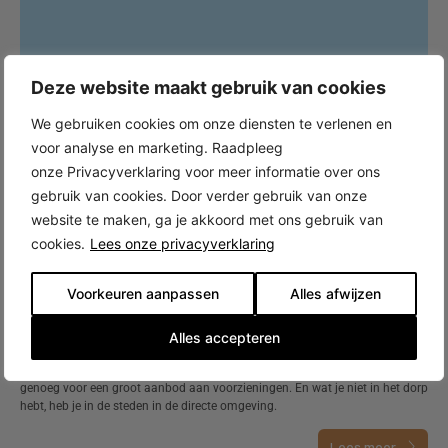
Deze website maakt gebruik van cookies
We gebruiken cookies om onze diensten te verlenen en
voor analyse en marketing. Raadpleeg
onze Privacyverklaring voor meer informatie over ons
gebruik van cookies. Door verder gebruik van onze
website te maken, ga je akkoord met ons gebruik van
cookies.
Lees onze privacyverklaring
Voorkeuren aanpassen
Alles afwijzen
Nieuwbouw in Kudelstaart
Kudelstaart is een rustig dorp van ruim 9.000 inwoners aan de
Alles accepteren
Westeinderplassen. Het is onderdeel van de gemeente Aalsmeer. In
Kudelstaart kennen mensen elkaar nog. Tegelijkertijd is het dorp groot
genoeg voor een groot aanbod aan voorzieningen. En wat je niet in het dorp
hebt, heb je in de steden in de directe omgeving.
Lees meer