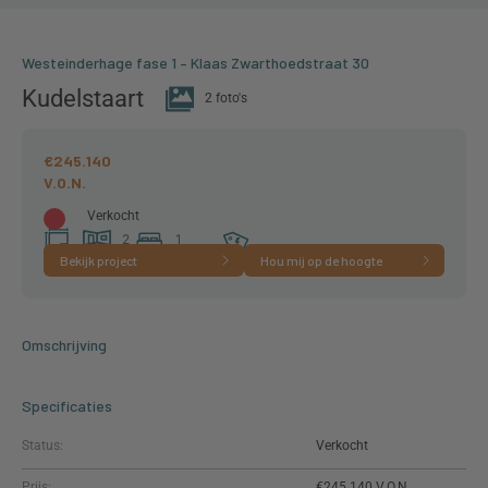
Westeinderhage fase 1 – Klaas Zwarthoedstraat 30
Kudelstaart
2 foto's
€245.140
Verkocht
2
1
Bekijk project
Hou mij op de hoogte
44 m²
kamer(s)
slaapkamer(s)
A+++
Omschrijving
Specificaties
Status:
Verkocht
Prijs:
€245.140