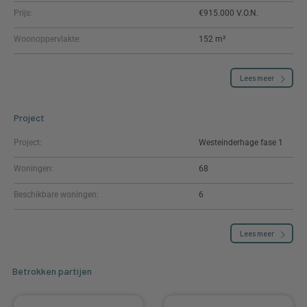
Prijs:
€915.000
Woonoppervlakte:
152 m²
Lees meer
Project
Project:
Westeinderhage fase 1
Woningen:
68
Beschikbare woningen:
6
Lees meer
Betrokken partijen