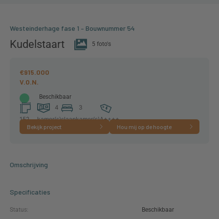
Westeinderhage fase 1 – Bouwnummer 54
Kudelstaart
5 foto's
€915.000
Beschikbaar
4
3
152
kamer(s)
slaapkamer(s)
A++++
Bekijk project
Hou mij op de hoogte
m²
Omschrijving
Specificaties
Status:
Beschikbaar