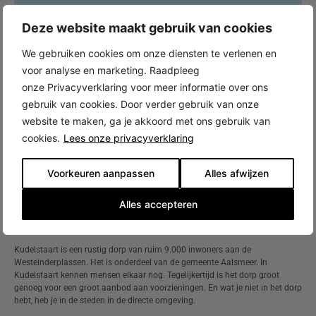
Deze website maakt gebruik van cookies
We gebruiken cookies om onze diensten te verlenen en
voor analyse en marketing. Raadpleeg
onze Privacyverklaring voor meer informatie over ons
gebruik van cookies. Door verder gebruik van onze
website te maken, ga je akkoord met ons gebruik van
cookies.
Lees onze privacyverklaring
Voorkeuren aanpassen
Alles afwijzen
Alles accepteren
Nieuwbouw in Kudelstaart
Kudelstaart is een rustig dorp van ruim 9.000 inwoners aan de
Westeinderplassen. Het is onderdeel van de gemeente Aalsmeer. In
Kudelstaart kennen mensen elkaar nog. Tegelijkertijd is het dorp groot
genoeg voor een groot aanbod aan voorzieningen. En wat je niet in het dorp
hebt, heb je in de steden in de directe omgeving.