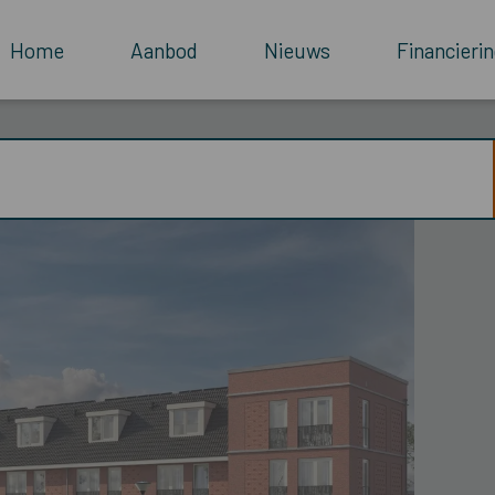
Home
Aanbod
Nieuws
Financierin
wnummer 165