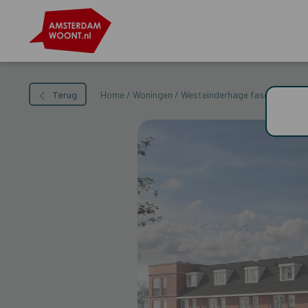
Terug
Home
/
Woningen
/
Westeinderhage fase 1 – Bou