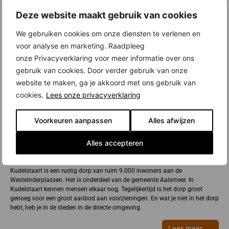
Deze website maakt gebruik van cookies
We gebruiken cookies om onze diensten te verlenen en
voor analyse en marketing. Raadpleeg
onze Privacyverklaring voor meer informatie over ons
gebruik van cookies. Door verder gebruik van onze
website te maken, ga je akkoord met ons gebruik van
cookies.
Lees onze privacyverklaring
Voorkeuren aanpassen
Alles afwijzen
Alles accepteren
Nieuwbouw in Kudelstaart
Kudelstaart is een rustig dorp van ruim 9.000 inwoners aan de
Westeinderplassen. Het is onderdeel van de gemeente Aalsmeer. In
Kudelstaart kennen mensen elkaar nog. Tegelijkertijd is het dorp groot
genoeg voor een groot aanbod aan voorzieningen. En wat je niet in het dorp
hebt, heb je in de steden in de directe omgeving.
Lees meer