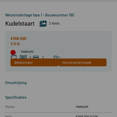
Westeinderhage fase 1 – Bouwnummer 160
Kudelstaart
2 foto's
€368.000
Verkocht
3
2
Bekijk project
Hou mij op de hoogte
57 m²
kamer(s)
slaapkamer(s)
A+++
Omschrijving
Specificaties
Status:
Verkocht
Prijs:
€368.000