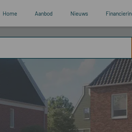
Home
Aanbod
Nieuws
Financierin
ummer 18