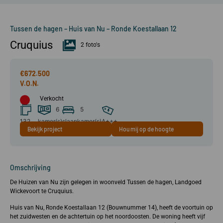
Tussen de hagen – Huis van Nu – Ronde Koestallaan 12
Cruquius
2 foto's
€672.500
Verkocht
6
5
132
kamer(s)
slaapkamer(s)
A+++
Bekijk project
Hou mij op de hoogte
m²
Omschrijving
De Huizen van Nu zijn gelegen in woonveld Tussen de hagen, Landgoed
Wickevoort te Cruquius.
Huis van Nu, Ronde Koestallaan 12 (Bouwnummer 14), heeft de voortuin op
het zuidwesten en de achtertuin op het noordoosten. De woning heeft vijf