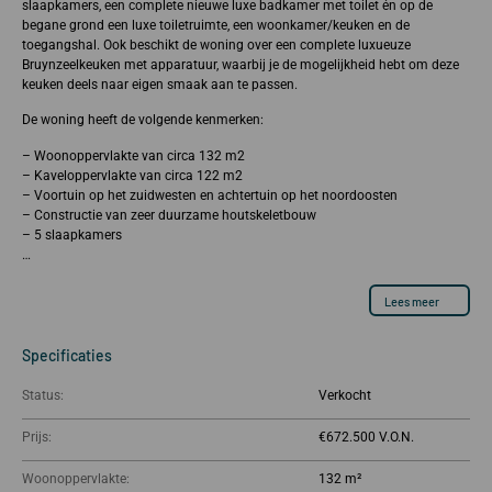
slaapkamers, een complete nieuwe luxe badkamer met toilet én op de
begane grond een luxe toiletruimte, een woonkamer/keuken en de
toegangshal. Ook beschikt de woning over een complete luxueuze
Bruynzeelkeuken met apparatuur, waarbij je de mogelijkheid hebt om deze
keuken deels naar eigen smaak aan te passen.
De woning heeft de volgende kenmerken:
– Woonoppervlakte van circa 132 m2
– Kaveloppervlakte van circa 122 m2
– Voortuin op het zuidwesten en achtertuin op het noordoosten
– Constructie van zeer duurzame houtskeletbouw
– 5 slaapkamers
…
Lees meer
Specificaties
Status:
Verkocht
Prijs:
€672.500
Woonoppervlakte:
132 m²