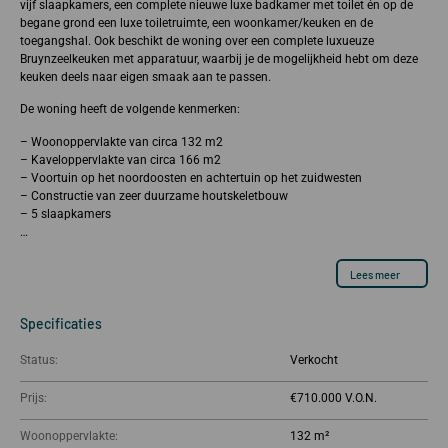
vijf slaapkamers, een complete nieuwe luxe badkamer met toilet én op de
begane grond een luxe toiletruimte, een woonkamer/keuken en de
toegangshal. Ook beschikt de woning over een complete luxueuze
Bruynzeelkeuken met apparatuur, waarbij je de mogelijkheid hebt om deze
keuken deels naar eigen smaak aan te passen.
De woning heeft de volgende kenmerken:
– Woonoppervlakte van circa 132 m2
– Kaveloppervlakte van circa 166 m2
– Voortuin op het noordoosten en achtertuin op het zuidwesten
– Constructie van zeer duurzame houtskeletbouw
– 5 slaapkamers
…
Lees meer
Specificaties
Status:
Verkocht
Prijs:
€710.000
Woonoppervlakte:
132 m²