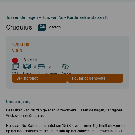
Tussen de hagen – Huis van Nu – Kardinaalsmutslaan 15
Cruquius
2 foto's
€710.000
Verkocht
6
5
132
kamer(s)
slaapkamer(s)
A+++
Bekijk project
Hou mij op de hoogte
m²
Omschrijving
De Huizen van Nu zijn gelegen in woonveld Tussen de hagen, Landgoed
Wickevoort te Cruquius.
Huis van Nu, Kardinaalsmutslaan 15 (Bouwnummer 42), heeft de voortuin
op het noordoosten en de achtertuin op het zuidwesten. De woning heeft