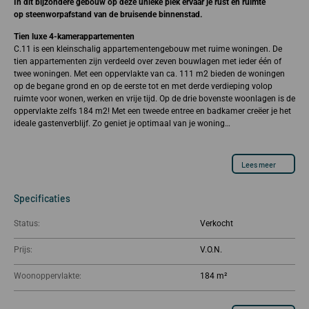
In dit bijzondere gebouw op deze unieke plek ervaar je rust en ruimte
op
steenworpafstand van de bruisende binnenstad.
Tien luxe 4-kamerappartementen
C.11 is een kleinschalig appartementengebouw met ruime woningen. De
tien appartementen zijn verdeeld over zeven bouwlagen met ieder één of
twee woningen. Met een oppervlakte van ca. 111 m2 bieden de woningen
op de begane grond en op de eerste tot en met derde verdieping volop
ruimte voor wonen, werken en vrije tijd. Op de drie bovenste woonlagen is de
oppervlakte zelfs 184 m2! Met een tweede entree en badkamer creëer je het
ideale gastenverblijf. Zo geniet je optimaal van je woning…
Lees meer
Specificaties
Status:
Verkocht
Prijs:
Woonoppervlakte:
184 m²