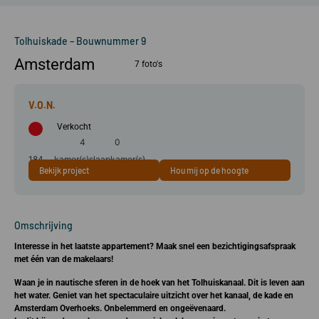
Tolhuiskade – Bouwnummer 9
Amsterdam
7 foto's
Verkocht
4
0
184
kamer(s)
slaapkamer(s)
Bekijk project
Hou mij op de hoogte
m²
Omschrijving
Interesse in het laatste appartement? Maak snel een bezichtigingsafspraak
met één van de makelaars!
Waan je in nautische sferen in de hoek van het Tolhuiskanaal. Dit is leven aan
het water. Geniet van het spectaculaire uitzicht over het kanaal, de kade
en
Amsterdam Overhoeks. Onbelemmerd en ongeëvenaard.