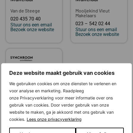
Van de Steege
Mooijekind Vleut
Makelaars
020 435 70 40
023 – 542 02 44
Stuur ons een email
Bezoek onze website
Stuur ons een email
Bezoek onze website
Ontwikkelaar
Deze website maakt gebruik van cookies
We gebruiken cookies om onze diensten te verlenen en
Synchroon
voor analyse en marketing. Raadpleeg
+31 (0) 88 010 57 00
onze Privacyverklaring voor meer informatie over ons
Stuur ons een email
Bezoek onze website
gebruik van cookies. Door verder gebruik van onze
website te maken, ga je akkoord met ons gebruik van
cookies.
Lees onze privacyverklaring
Locatie