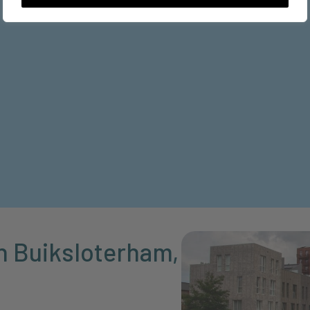
n Buiksloterham,