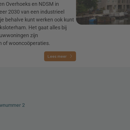
ssen Overhoeks en NDSM in
er 2030 van een industrieel
r je behalve kunt werken ook kunt
ksloterham. Het gaat alles bij
ouwwoningen zijn
n of wooncoöperaties.
Lees meer
uwnummer 2