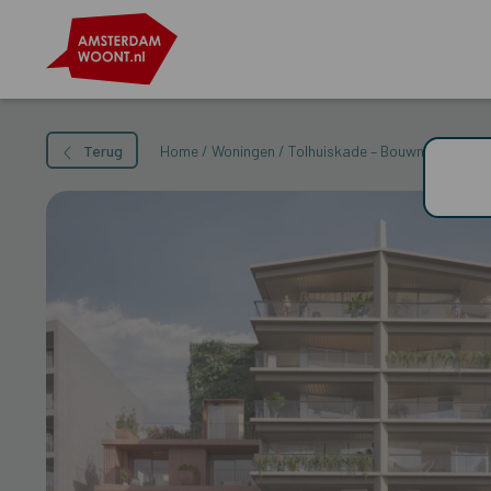
Terug
Home
/
Woningen
/
Tolhuiskade – Bouwnummer 3