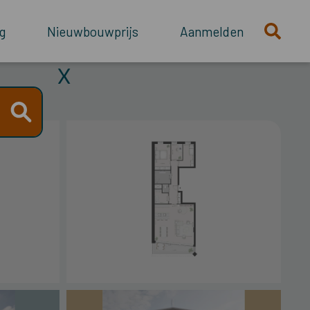
g
Nieuwbouwprijs
Aanmelden
X