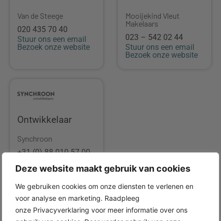
Van de Steege
Mooijekind Vleut
Makelaars
020 435 70 40
023 – 542 02 44
Stuur ons een email
Bezoek onze website
Stuur ons een email
Bezoek onze website
Ontwikkelaar
Synchroon
+31 (0) 88 010 57 00
Stuur ons een email
Deze website maakt gebruik van cookies
Bezoek onze website
We gebruiken cookies om onze diensten te verlenen en
voor analyse en marketing. Raadpleeg
Locatie
onze Privacyverklaring voor meer informatie over ons