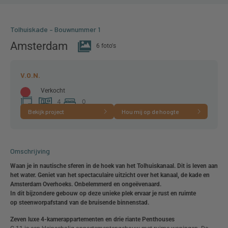
Tolhuiskade – Bouwnummer 1
Amsterdam
6 foto's
Verkocht
4
0
Bekijk project
Hou mij op de hoogte
111 m²
kamer(s)
slaapkamer(s)
Omschrijving
Waan je in nautische sferen in de hoek van het Tolhuiskanaal. Dit is leven aan
het water. Geniet van het spectaculaire uitzicht over het kanaal, de kade
en
Amsterdam Overhoeks. Onbelemmerd en ongeëvenaard.
In dit bijzondere gebouw op deze unieke plek ervaar je rust en ruimte
op
steenworpafstand van de bruisende binnenstad.
Zeven luxe 4-kamerappartementen en drie riante Penthouses