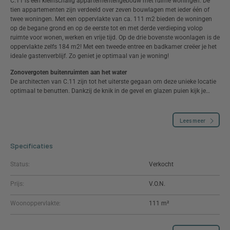
C.11 is een kleinschalig appartementengebouw met ruime woningen. De
tien appartementen zijn verdeeld over zeven bouwlagen met ieder één of
twee woningen. Met een oppervlakte van ca. 111 m2 bieden de woningen
op de begane grond en op de eerste tot en met derde verdieping volop
ruimte voor wonen, werken en vrije tijd. Op de drie bovenste woonlagen is de
oppervlakte zelfs 184 m2! Met een tweede entree en badkamer creëer je het
ideale gastenverblijf. Zo geniet je optimaal van je woning!
Zonovergoten buitenruimten aan het water
De architecten van C.11 zijn tot het uiterste gegaan om deze unieke locatie
optimaal te benutten. Dankzij de knik in de gevel en glazen puien kijk je…
Lees meer
Specificaties
Status:
Verkocht
Prijs:
Woonoppervlakte:
111 m²