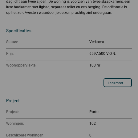
daglicht aan twee zijden. De woning is voorzien van twee slaapkamers, een
luxe badkamer met ligbad, separaat toilet en een berging. De oriëntatie is
op het zuid/westen waardoor je de zon prachtig ziet ondergaan.
Specificaties
Status:
Verkocht
Prijs:
€597.500
Woonoppervlakte:
103 m²
Lees meer
Project
Project:
Porto
Woningen:
102
Beschikbare woningen:
0