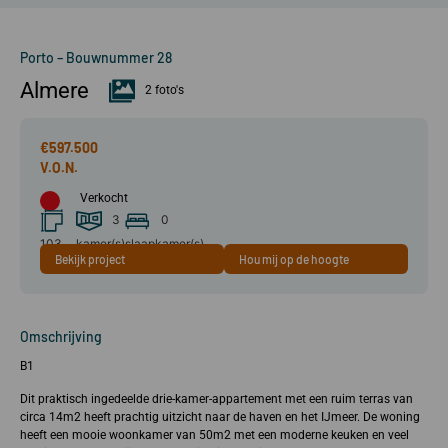
Porto – Bouwnummer 28
Almere
2 foto's
€597.500
Verkocht
3
0
103
kamer(s)
slaapkamer(s)
Bekijk project
Hou mij op de hoogte
m²
Omschrijving
B1
Dit praktisch ingedeelde drie-kamer-appartement met een ruim terras van
circa 14m2 heeft prachtig uitzicht naar de haven en het IJmeer. De woning
heeft een mooie woonkamer van 50m2 met een moderne keuken en veel