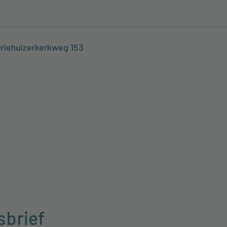
Driehuizerkerkweg 153
sbrief