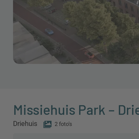
Missiehuis Park – Dr
Driehuis
2 foto's