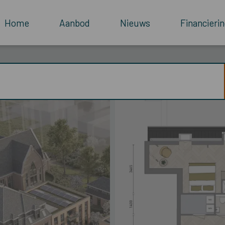
Home
Aanbod
Nieuws
Financierin
rkweg 175