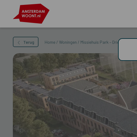
Terug
Home
/
Woningen
/
Missiehuis Park – Driehuizerke