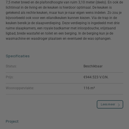
7,5 meter breed en de plafondhoogte van ruim 3,10 meter (deels). En ook de
lichtinval in de living en de keuken is hierdoor optimaal. De keuken is
getekend als rechte keuken, maar kun je naar eigen wens indelen. Zo zou je
bijvoorbeeld ook voor een eiland­keuken kunnen kiezen. Via de trap in de
keuken bereik je de slaap­verdieping. Deze verdieping is ingedeeld met drie
ruime slaap­kamers, een royale badkamer met inloopdouche, vrijstaand
ligbad, brede wastafel en toilet en een berging. In de berging kun je de
wasmachine en wasdroger plaatsen en eventueel de was ophangen.
Specificaties
Status:
Beschikbaar
Prijs:
€944.523
Woonoppervlakte:
116 m²
Lees meer
Project