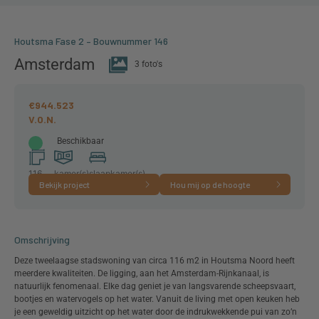
Houtsma Fase 2 – Bouwnummer 146
Amsterdam
3 foto's
€944.523
Beschikbaar
116
kamer(s)
slaapkamer(s)
Bekijk project
Hou mij op de hoogte
m²
Omschrijving
Deze tweelaagse stadswoning van circa 116 m2 in Houtsma Noord heeft
meerdere kwaliteiten. De ligging, aan het Amsterdam-Rijnkanaal, is
natuurlijk fenomenaal. Elke dag geniet je van langsvarende scheepsvaart,
bootjes en watervogels op het water. Vanuit de living met open keuken heb
je een geweldig uitzicht op het water door de indrukwekkende pui van zo’n