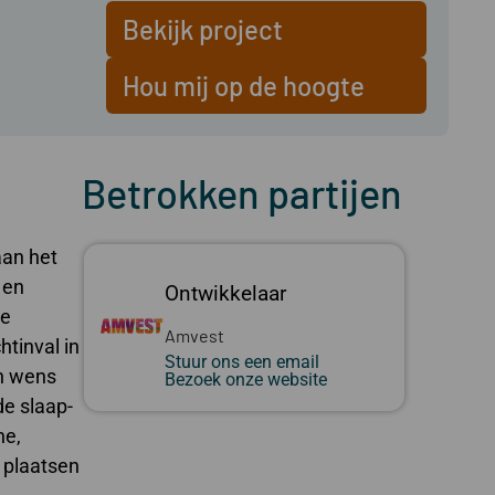
Bekijk project
Hou mij op de hoogte
Betrokken partijen
aan het
 en
Ontwikkelaar
de
Amvest
htinval in
Stuur ons een email
en wens
Bezoek onze website
de slaap­
he,
r plaatsen