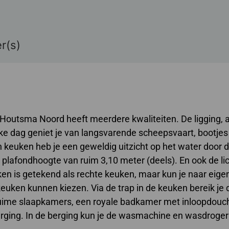
r(s)
Houtsma Noord heeft meerdere kwaliteiten. De ligging, 
ke dag geniet je van langsvarende scheepsvaart, bootjes
n keuken heb je een geweldig uitzicht op het water door 
plafondhoogte van ruim 3,10 meter (deels). En ook de lic
uken is getekend als rechte keuken, maar kun je naar eig
keuken kunnen kiezen. Via de trap in de keuken bereik je 
 ruime slaap­kamers, een royale badkamer met inloopdouc
 berging. In de berging kun je de wasmachine en wasdroge