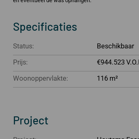
en eventueel de was ophangen.
Specificaties
Status:
Beschikbaar
Prijs:
€944.523
Woonoppervlakte:
116 m²
Project