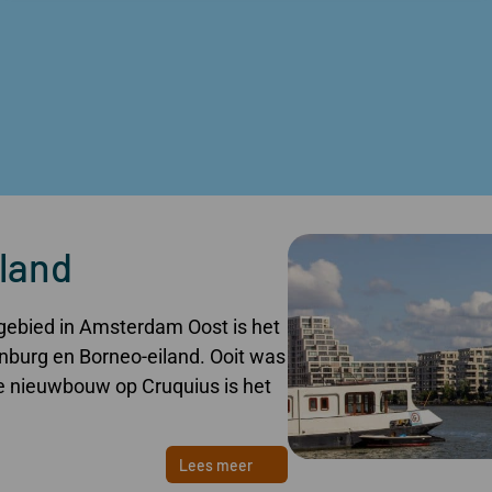
land
ngebied in Amsterdam Oost is het
renburg en Borneo-eiland. Ooit was
de nieuwbouw op Cruquius is het
Lees meer