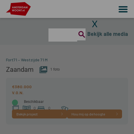
X
Bekijk alle media
Fort71 – Westzijde 71 M
Zaandam
1 foto
€380.000
Beschikbaar
0
0
Bekijk project
Hou mij op de hoogte
55 m²
kamer(s)
slaapkamer(s)
A+++