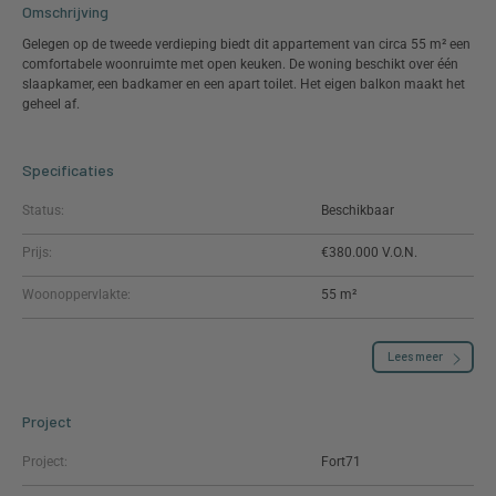
Omschrijving
Gelegen op de tweede verdieping biedt dit appartement van circa 55 m² een
comfortabele woonruimte met open keuken. De woning beschikt over één
slaapkamer, een badkamer en een apart toilet. Het eigen balkon maakt het
geheel af.
Specificaties
Status:
Beschikbaar
Prijs:
€380.000
Woonoppervlakte:
55 m²
Lees meer
Project
Project:
Fort71