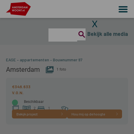
X
Bekijk alle media
EASE – appartementen – Bouwnummer 97
Amsterdam
1 foto
€346.633
Beschikbaar
2
1
Bekijk project
Hou mij op de hoogte
67 m²
kamer(s)
slaapkamer(s)
A+++