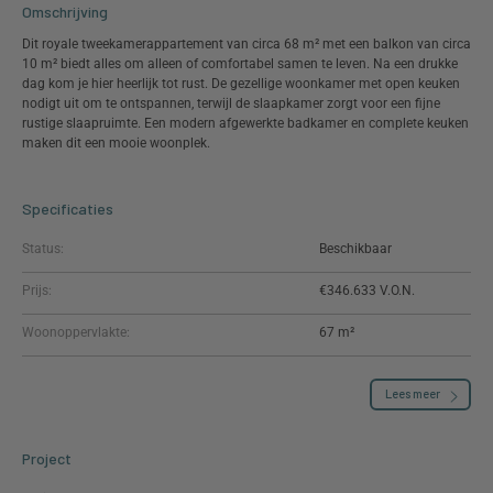
Omschrijving
Dit royale tweekamerappartement van circa 68 m² met een balkon van circa
10 m² biedt alles om alleen of comfortabel samen te leven. Na een drukke
dag kom je hier heerlijk tot rust. De gezellige woonkamer met open keuken
nodigt uit om te ontspannen, terwijl de slaapkamer zorgt voor een fijne
rustige slaapruimte. Een modern afgewerkte badkamer en complete keuken
maken dit een mooie woonplek.
Specificaties
Status:
Beschikbaar
Prijs:
€346.633
Woonoppervlakte:
67 m²
Lees meer
Project