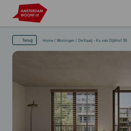
Terug
Home
/
Woningen
/
De Kaaij – Ko van Dijkhof 36