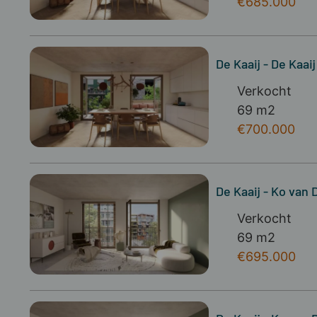
€685.000
De Kaaij - De Kaai
Verkocht
69 m2
€700.000
De Kaaij - Ko van 
Verkocht
69 m2
€695.000