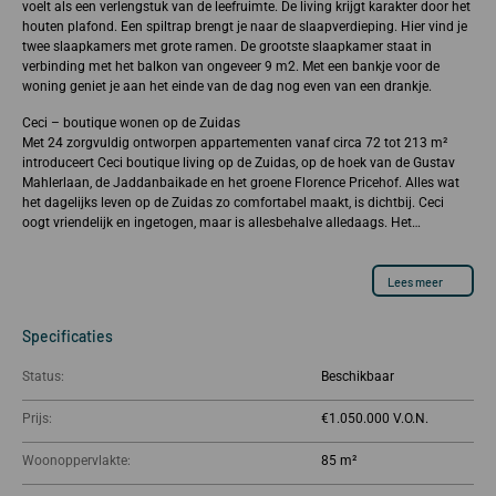
voelt als een verlengstuk van de leefruimte. De living krijgt karakter door het
houten plafond. Een spiltrap brengt je naar de slaapverdieping. Hier vind je
twee slaapkamers met grote ramen. De grootste slaapkamer staat in
verbinding met het balkon van ongeveer 9 m2. Met een bankje voor de
woning geniet je aan het einde van de dag nog even van een drankje.
Ceci – boutique wonen op de Zuidas
Met 24 zorgvuldig ontworpen appartementen vanaf circa 72 tot 213 m²
introduceert Ceci boutique living op de Zuidas, op de hoek van de Gustav
Mahlerlaan, de Jaddanbaikade en het groene Florence Pricehof. Alles wat
het dagelijks leven op de Zuidas zo comfortabel maakt, is dichtbij. Ceci
oogt vriendelijk en ingetogen, maar is allesbehalve alledaags. Het…
Lees meer
Specificaties
Status:
Beschikbaar
Prijs:
€1.050.000
Woonoppervlakte:
85 m²