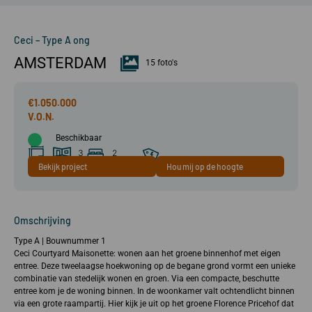
Ceci – Type A ong
AMSTERDAM
15 foto's
€1.050.000
Beschikbaar
3
2
Bekijk project
Hou mij op de hoogte
85 m²
kamer(s)
slaapkamer(s)
A+++
Omschrijving
Type A | Bouwnummer 1
Ceci Courtyard Maisonette: wonen aan het groene binnenhof met eigen
entree. Deze tweelaagse hoekwoning op de begane grond vormt een unieke
combinatie van stedelijk wonen en groen. Via een compacte, beschutte
entree kom je de woning binnen. In de woonkamer valt ochtendlicht binnen
via een grote raampartij. Hier kijk je uit op het groene Florence Pricehof dat