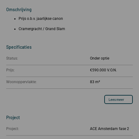
Omschrijving
Prijs o.b.v. jaarlijkse canon
Cramergracht / Grand Slam
Specificaties
Status:
Onder optie
Prijs:
€590.000
Woonoppervlakte:
83 m²
Lees meer
Project
Project:
ACE Amsterdam fase 2