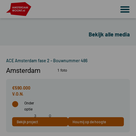
Bekijk alle media
ACE Amsterdam fase 2 – Bouwnummer 486
Amsterdam
1 foto
€590.000
Onder
optie
3
0
Bekijk project
Hou mij op de hoogte
83 m²
kamer(s)
slaapkamer(s)