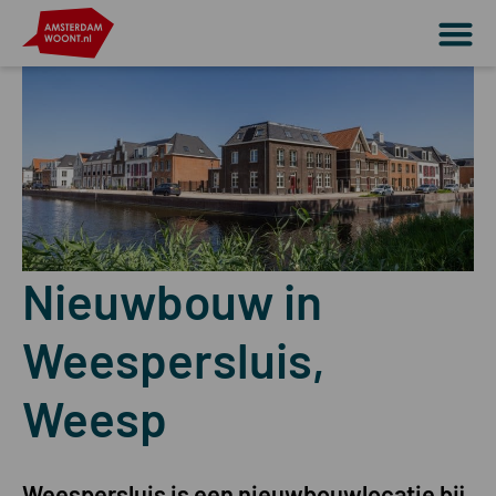
Nieuwbouw in
Weespersluis,
Weesp
Weespersluis is een nieuwbouwlocatie bij