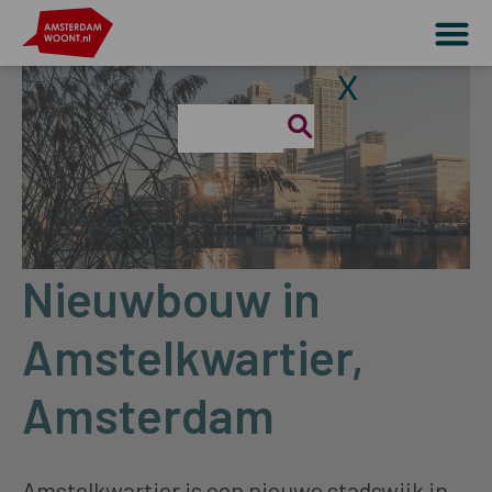
X
Nieuwbouw in
Amstelkwartier,
Amsterdam
Amstelkwartier is een nieuwe stadswijk in