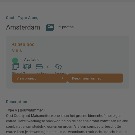
Ceci – Type A ong
Amsterdam
15 photos
€1,050,000
Available
2
85 m²
3
bedroom(s)
A+++
View project
Keep me informed
room(s)
Description
Type A | Bouwnummer 1
Ceci Courtyard Maisonette: wonen aan het groene binnenhof met eigen
entree. Deze tweelaagse hoekwoning op de begane grond vormt een unieke
combinatie van stedelijk wonen en groen. Via een compacte, beschutte
entree kom je de woning binnen. In de woonkamer valt ochtendlicht binnen