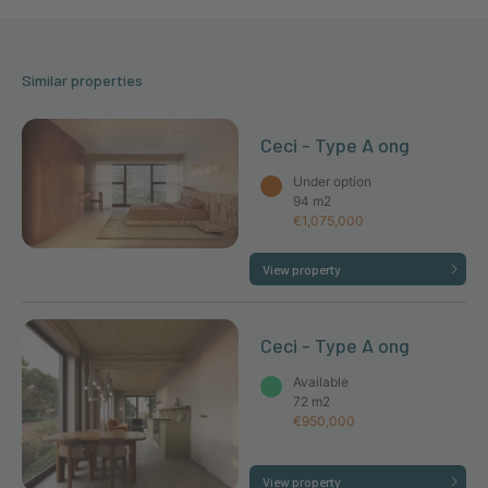
Similar properties
Ceci - Type A ong
Under option
94 m2
€1,075,000
View property
Ceci - Type A ong
Available
72 m2
€950,000
View property