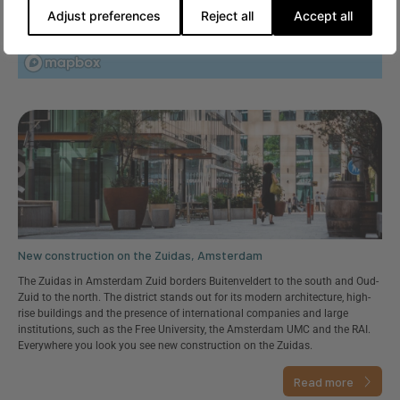
Adjust preferences
Reject all
Accept all
New construction on the Zuidas, Amsterdam
The Zuidas in Amsterdam Zuid borders Buitenveldert to the south and Oud-
Zuid to the north. The district stands out for its modern architecture, high-
rise buildings and the presence of international companies and large
institutions, such as the Free University, the Amsterdam UMC and the RAI.
Everywhere you look you see new construction on the Zuidas.
Read more