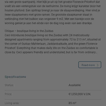
via een grote raampartij. Hier kijk je uit op het groene Florence Pricehof dat
voelt als een verlengstuk van de leefruimte. De living krijgt karakter door het
houten plafond. Een spiltrap brengt je naar de slaapverdieping. Hier vind je
twee slaapkamers met grote ramen. De grootste slaapkamer staat in
verbinding met het balkon van ongeveer 9 m2. Met een bankje voor de
woning geniet je aan het einde van de dag nog even van een drankje.
Chique – boutique living in the Zuidas
Ceci introduces boutique living on the Zuidas with 24 meticulously
designed apartments ranging from approximately 72 to 213 m², situated at
the corner of Gustav Mahlerlaan, Jaddanbaikade, and the green Florence
Pricehof. Everything that makes daily life on the Zuidas so comfortable is
close by. Ceci appears friendly and understated, but is far from ordinary...
Read more
Specifications
Status:
Available
Price:
€1,050,000
Living area:
85 m²