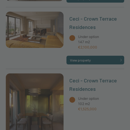
Ceci - Crown Terrace
Residences
Under option
147 m2
€2,100,000
View property
Ceci - Crown Terrace
Residences
Under option
102 m2
€1,525,000