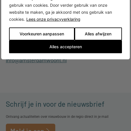
alex@amsterdamwoont.nl
gebruik van cookies. Door verder gebruik van onze
website te maken, ga je akkoord met ons gebruik van
Marketing en evenementen:
cookies.
Lees onze privacyverklaring
Doede Jaarsma
doede@amsterdamwoont.nl
Voorkeuren aanpassen
Alles afwijzen
Redactie:
Alles accepteren
Andries Molengraaf
info@amsterdamwoont.nl
Schrijf je in voor de nieuwsbrief
Ontvang actualiteiten over nieuwbouw in de regio direct in je mail