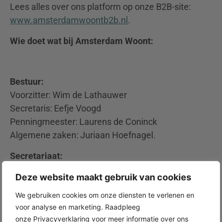
Lees alles over ons platform op onze B2B-site:
www.amsterdamwoontb2b.nl
.
Wie doet wat bij Amsterdam Woont:
Bestuur:
Voorzitter: Wim de Lathauwer
Secretaris: Eefje Voogd
Penningmeester: Laurens de Coninck
Algemene zaken: Juriaan Hoefnagel.
Secretariaat:
Suzanne Gemmink
Deze website maakt gebruik van cookies
suus@amsterdamwoont.nl
We gebruiken cookies om onze diensten te verlenen en
Acquisitie en relatiebeheer:
voor analyse en marketing. Raadpleeg
Alex Brunner
onze Privacyverklaring voor meer informatie over ons