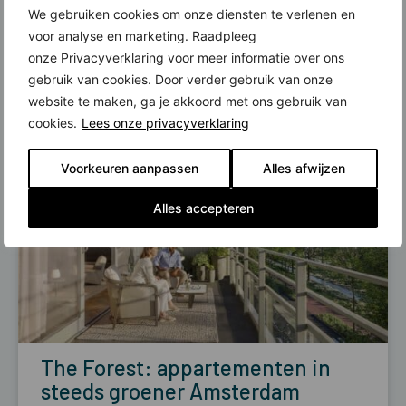
Sluisbuurt (Amsterdam),
We gebruiken cookies om onze diensten te verlenen en
afgestemd op wensen…
voor analyse en marketing. Raadpleeg
onze Privacyverklaring voor meer informatie over ons
18 juli, 2026
Lees meer
gebruik van cookies. Door verder gebruik van onze
website te maken, ga je akkoord met ons gebruik van
cookies.
Lees onze privacyverklaring
Voorkeuren aanpassen
Alles afwijzen
Alles accepteren
The Forest: appartementen in
steeds groener Amsterdam