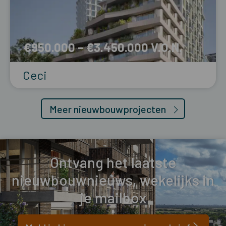
€950.000 – €3.450.000
Ceci
Meer nieuwbouwprojecten
Ontvang het laatste
nieuwbouwnieuws, wekelijks in
je mailbox