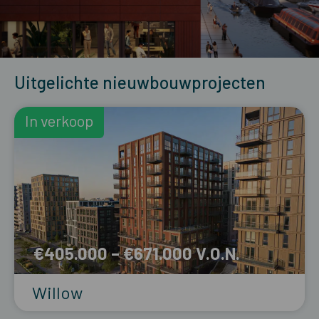
Uitgelichte nieuwbouwprojecten
In verkoop
€405.000 – €671.000
Willow