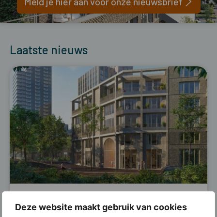
Meld je hier aan voor onze nieuwsbrief
Laatste nieuws
OLGA: nog enkele
Deze website maakt gebruik van cookies
appartementen beschikbaar in