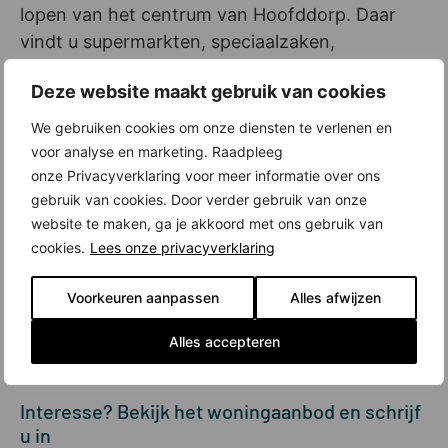
lopen van het centrum van Hoofddorp. Daar
vindt u supermarkten, speciaalzaken,
kledingwinkels, horeca en nog veel meer. Wilt u
Deze website maakt gebruik van cookies
naar grotere steden als Amsterdam of Haarlem?
Geen probleem. In acht minuten fietst u naar
We gebruiken cookies om onze diensten te verlenen en
Station Hoofddorp. Vanaf die plek brengt de
voor analyse en marketing. Raadpleeg
trein u in ongeveer twintig minuten naar een
onze Privacyverklaring voor meer informatie over ons
gebruik van cookies. Door verder gebruik van onze
van beide steden. Bent u juist toe aan rust en
website te maken, ga je akkoord met ons gebruik van
ruimte? Fiets dan het polderland rondom
cookies.
Lees onze privacyverklaring
Hoofddorp in. Of ga naar het nabijgelegen
Haarlemmermeerse Bos. Dat is een prachtig
Voorkeuren aanpassen
Alles afwijzen
natuur- en recreatiegebied van 115 hectare met
wandelpaden, zwemwater en andere
Alles accepteren
recreatiemogelijkheden.
Interesse? Bekijk het woningaanbod en schrijf
u in