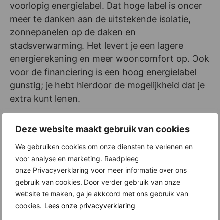
voorlopig energielabel. Dat hoge label is onder
meer te danken aan de uitstekende isolatie,
zonnepanelen op de daken en
stadsverwarming. Het levert je een lagere
energierekening en meer wooncomfort op. Ook
voor de financiering is een hoog energielabel
gunstig; je hebt hierdoor de mogelijkheid dat je
extra kunt lenen.
Home Base New Brooklyn, Almere: winkels,
Deze website maakt gebruik van cookies
cafés, restaurants en park in de buurt
We gebruiken cookies om onze diensten te verlenen en
Als je in Home Base New Brooklyn woont, heb
voor analyse en marketing. Raadpleeg
je leuke winkels, cafés en restaurants in de
onze Privacyverklaring voor meer informatie over ons
buurt. En op een paar minuten lopen ligt het
gebruik van cookies. Door verder gebruik van onze
website te maken, ga je akkoord met ons gebruik van
Cascadepark, waar je kunt wandelen,
cookies.
Lees onze privacyverklaring
picknicken, sporten of gewoon van de zon en