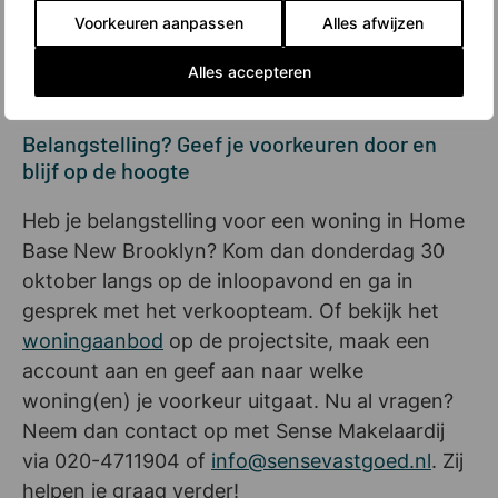
de buitenlucht kunt genieten. Dat laatste kan
Voorkeuren aanpassen
Alles afwijzen
ook, en misschien nog wel beter, op het
Almeerderstrand. Dat ligt op maar een paar
Alles accepteren
minuten fietsen van je huis.
Belangstelling? Geef je voorkeuren door en
blijf op de hoogte
Heb je belangstelling voor een woning in Home
Base New Brooklyn? Kom dan donderdag 30
oktober langs op de inloopavond en ga in
gesprek met het verkoopteam. Of bekijk het
woningaanbod
op de projectsite, maak een
account aan en geef aan naar welke
woning(en) je voorkeur uitgaat. Nu al vragen?
Neem dan contact op met Sense Makelaardij
via 020-4711904 of
info@sensevastgoed.nl
. Zij
helpen je graag verder!