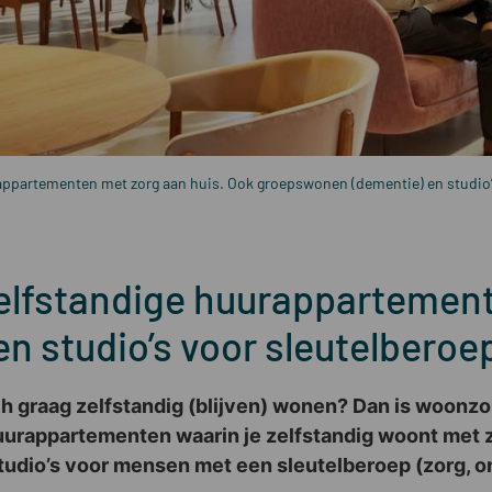
ppartementen met zorg aan huis. Ook groepswonen (dementie) en studio’
lfstandige huurappartement
n studio’s voor sleutelberoe
toch graag zelfstandig (blijven) wonen? Dan is woon
huurappartementen waarin je zelfstandig woont met 
o’s voor mensen met een sleutelberoep (zorg, onde