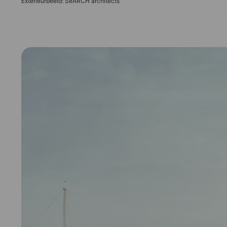
Exterieurbeeld: SeARCH architects