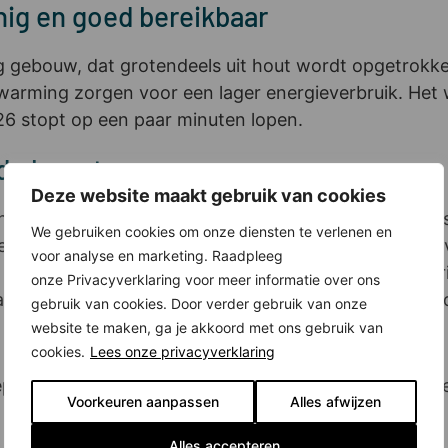
nig en goed bereikbaar
 gebouw, dat grotendeels uit hout wordt opgetrokke
rwarming zorgen voor een lager energieverbruik. He
jn 26 stopt op een paar minuten lopen.
 de hoogte
Deze website maakt gebruik van cookies
fstandig wonen? Ken je iemand met dementie die een 
We gebruiken cookies om onze diensten te verlenen en
 een huurwoning in Amsterdam? Dan is VanIJburg iets 
voor analyse en marketing. Raadpleeg
r start naar verwachting begin september. De oplever
onze Privacyverklaring voor meer informatie over ons
anIJburg is een initiatief van Apollo Zorgvastgoedfo
gebruik van cookies. Door verder gebruik van onze
website te maken, ga je akkoord met ons gebruik van
cookies.
Lees onze privacyverklaring
swonen bij dementie is een WLZ-indicatie nodig. Meer
Voorkeuren aanpassen
Alles afwijzen
Alles accepteren