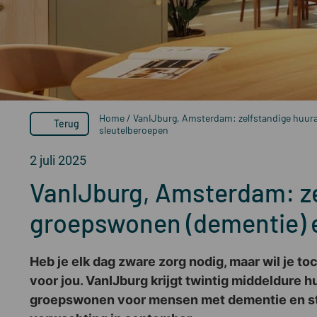
Home
/
VanIJburg, Amsterdam: zelfstandige huura
Terug
sleutelberoepen
2 juli 2025
VanIJburg, Amsterdam: ze
groepswonen (dementie) e
Heb je elk dag zware zorg nodig, maar wil je 
voor jou. VanIJburg krijgt twintig middeldure 
groepswonen voor mensen met dementie en studi