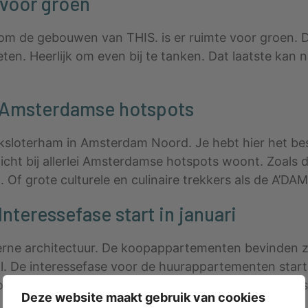
 voor groen
om de gebouwen van THIS. is er ruimte voor groen. Da
ten. Heerlijk om even bij te tanken. Dat laatste kan n
j Amsterdamse hotspots
 Buiksloterham in Amsterdam Noord. Je hebt hier het 
e dicht bij allerlei Amsterdamse hotspots woont. Zoal
. Of grote culturele en culinaire trekkers als de A’
teressefase start in januari
rne architectuur. De koopappartementen bevinden zi
De interessefase voor de huurappartementen start i
p de projectsite, lees er meer over en meld je aan al
Deze website maakt gebruik van cookies